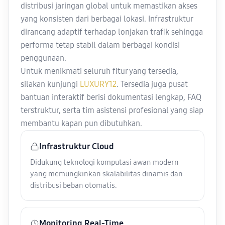
distribusi jaringan global untuk memastikan akses
yang konsisten dari berbagai lokasi. Infrastruktur
dirancang adaptif terhadap lonjakan trafik sehingga
performa tetap stabil dalam berbagai kondisi
penggunaan.
Untuk menikmati seluruh fitur yang tersedia,
silakan kunjungi
LUXURY12
. Tersedia juga pusat
bantuan interaktif berisi dokumentasi lengkap, FAQ
terstruktur, serta tim asistensi profesional yang siap
membantu kapan pun dibutuhkan.
Infrastruktur Cloud
Didukung teknologi komputasi awan modern
yang memungkinkan skalabilitas dinamis dan
distribusi beban otomatis.
Monitoring Real-Time