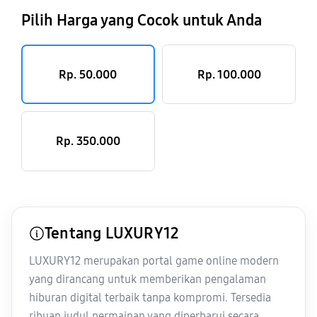
Pilih Harga yang Cocok untuk Anda
Rp. 50.000
Rp. 100.000
Rp. 350.000
Tentang LUXURY12
LUXURY12 merupakan portal game online modern
yang dirancang untuk memberikan pengalaman
hiburan digital terbaik tanpa kompromi. Tersedia
ribuan judul permainan yang diperbarui secara