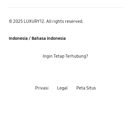
© 2025 LUXURY12. All rights reserved.
Indonesia / Bahasa Indonesia
Ingin Tetap Terhubung?
Privasi
Legal
Peta Situs