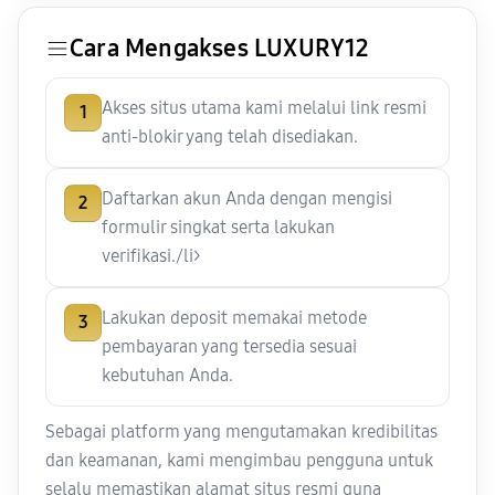
Cara Mengakses LUXURY12
Akses situs utama kami melalui link resmi
anti-blokir yang telah disediakan.
Daftarkan akun Anda dengan mengisi
formulir singkat serta lakukan
verifikasi./li>
Lakukan deposit memakai metode
pembayaran yang tersedia sesuai
kebutuhan Anda.
Sebagai platform yang mengutamakan kredibilitas
dan keamanan, kami mengimbau pengguna untuk
selalu memastikan alamat situs resmi guna