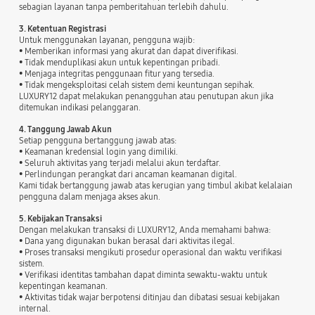
sebagian layanan tanpa pemberitahuan terlebih dahulu.
3. Ketentuan Registrasi
Untuk menggunakan layanan, pengguna wajib:
• Memberikan informasi yang akurat dan dapat diverifikasi.
• Tidak menduplikasi akun untuk kepentingan pribadi.
• Menjaga integritas penggunaan fitur yang tersedia.
• Tidak mengeksploitasi celah sistem demi keuntungan sepihak.
LUXURY12 dapat melakukan penangguhan atau penutupan akun jika
ditemukan indikasi pelanggaran.
4. Tanggung Jawab Akun
Setiap pengguna bertanggung jawab atas:
• Keamanan kredensial login yang dimiliki.
• Seluruh aktivitas yang terjadi melalui akun terdaftar.
• Perlindungan perangkat dari ancaman keamanan digital.
Kami tidak bertanggung jawab atas kerugian yang timbul akibat kelalaian
pengguna dalam menjaga akses akun.
5. Kebijakan Transaksi
Dengan melakukan transaksi di LUXURY12, Anda memahami bahwa:
• Dana yang digunakan bukan berasal dari aktivitas ilegal.
• Proses transaksi mengikuti prosedur operasional dan waktu verifikasi
sistem.
• Verifikasi identitas tambahan dapat diminta sewaktu-waktu untuk
kepentingan keamanan.
• Aktivitas tidak wajar berpotensi ditinjau dan dibatasi sesuai kebijakan
internal.