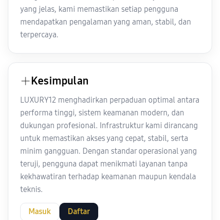
yang jelas, kami memastikan setiap pengguna
mendapatkan pengalaman yang aman, stabil, dan
terpercaya.
Kesimpulan
LUXURY12 menghadirkan perpaduan optimal antara
performa tinggi, sistem keamanan modern, dan
dukungan profesional. Infrastruktur kami dirancang
untuk memastikan akses yang cepat, stabil, serta
minim gangguan. Dengan standar operasional yang
teruji, pengguna dapat menikmati layanan tanpa
kekhawatiran terhadap keamanan maupun kendala
teknis.
Masuk
Daftar