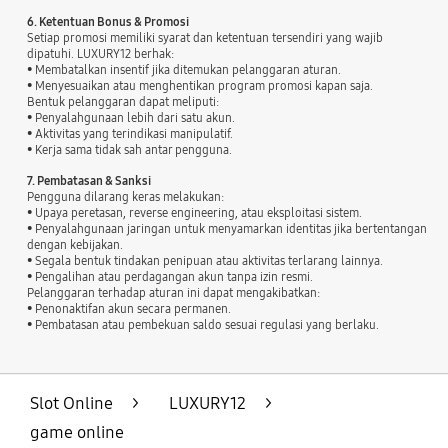
6. Ketentuan Bonus & Promosi
Setiap promosi memiliki syarat dan ketentuan tersendiri yang wajib
dipatuhi. LUXURY12 berhak:
• Membatalkan insentif jika ditemukan pelanggaran aturan.
• Menyesuaikan atau menghentikan program promosi kapan saja.
Bentuk pelanggaran dapat meliputi:
• Penyalahgunaan lebih dari satu akun.
• Aktivitas yang terindikasi manipulatif.
• Kerja sama tidak sah antar pengguna.
7. Pembatasan & Sanksi
Pengguna dilarang keras melakukan:
• Upaya peretasan, reverse engineering, atau eksploitasi sistem.
• Penyalahgunaan jaringan untuk menyamarkan identitas jika bertentangan
dengan kebijakan.
• Segala bentuk tindakan penipuan atau aktivitas terlarang lainnya.
• Pengalihan atau perdagangan akun tanpa izin resmi.
Pelanggaran terhadap aturan ini dapat mengakibatkan:
• Penonaktifan akun secara permanen.
• Pembatasan atau pembekuan saldo sesuai regulasi yang berlaku.
Slot Online
>
LUXURY12
>
game online