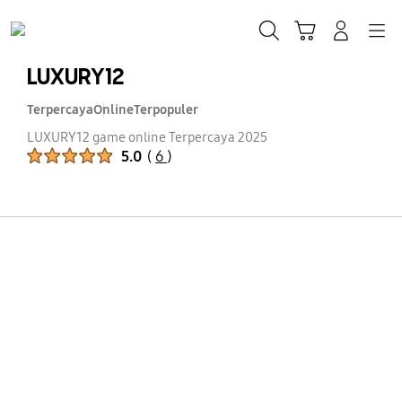
Skip
to
Cari
Troli
Login
Navigation
content
LUXURY12
Terpercaya
Online
Terpopuler
LUXURY12 game online Terpercaya 2025
Peringkat Produk :
5.0
(
6
)
Jumlah Peringkat :