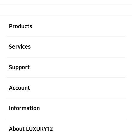
Buka
Footer Navigation
Products
Buka
Services
Buka
Support
Buka
Account
Buka
Information
Buka
About LUXURY12